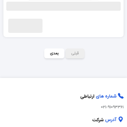
قبلی
بعدی
ارتباطی
شماره های
021-91093361
شرکت
آدرس