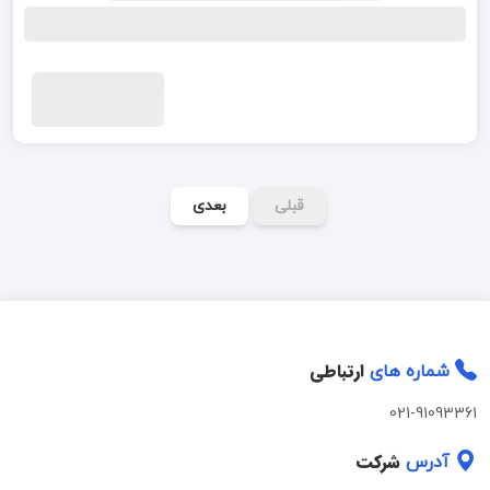
قبلی
بعدی
ارتباطی
شماره های
021-91093361
شرکت
آدرس