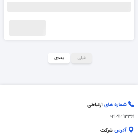
قبلی
بعدی
ارتباطی
شماره های
021-91093361
شرکت
آدرس