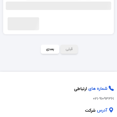
قبلی
بعدی
ارتباطی
شماره های
021-91093361
شرکت
آدرس