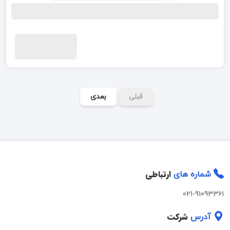
قبلی
بعدی
ارتباطی
شماره های
021-91093361
شرکت
آدرس