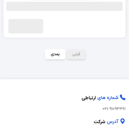
قبلی
بعدی
ارتباطی
شماره های
021-91093361
شرکت
آدرس