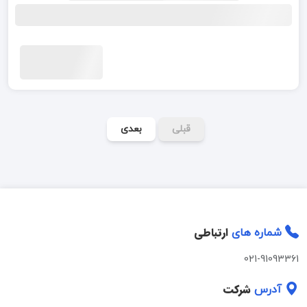
قبلی
بعدی
ارتباطی
شماره های
021-91093361
شرکت
آدرس