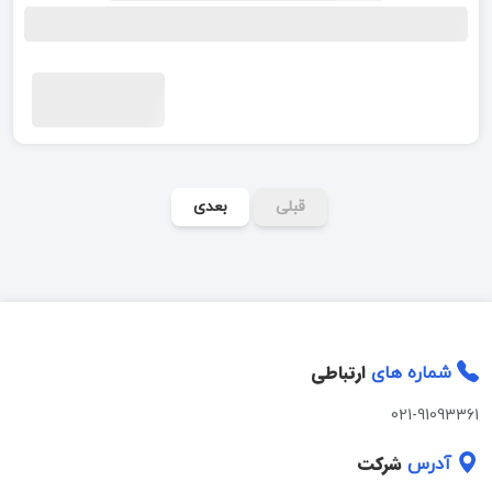
قبلی
بعدی
ارتباطی
شماره های
021-91093361
شرکت
آدرس